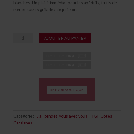
blanches. Un plaisir immédiat pour les apéritifs, fruits de
mer et autres grillades de poisson.
quantité
AJOUTER AU PANIER
de
J'ai
FICHE TECHNIQUE 🇫🇷
Rendez-
vous
FICHE TECHNIQUE 🇬🇧
avec
vous
-
RETOUR BOUTIQUE
blanc
Catégorie :
"J'ai Rendez-vous avec vous" - IGP Côtes
Catalanes