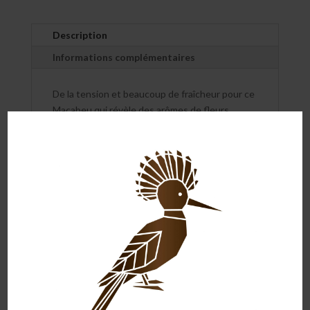
Description
Informations complémentaires
De la tension et beaucoup de fraîcheur pour ce
Macabeu qui révèle des arômes de fleurs
blanches, agrumes, anis, et miel. L’attaque est
franche, la bouche fraiche et citronnée
prolongée par une belle longueur.
C'est notre chouchou des apéritifs entre
copains.
Vous aimerez peut-
être aussi…